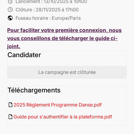
alarm
Lancement :
13/10/2025 à 10h00
schedule
Clôture :
28/11/2025 à 17h00
public
Fuseau horaire : Europe/Paris
Pour faciliter votre première connexion, nous
vous conseillons de télécharger le guide ci-
joint.
Candidater
La campagne est clôturée
Téléchargements
insert_drive_file
2025 Règlement Programme Danse.pdf
insert_drive_file
Guide pour s'authentifier à la plateforme.pdf