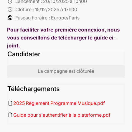
alarm
Lancement :
20/10/2025 à 10h00
schedule
Clôture :
15/12/2025 à 17h00
public
Fuseau horaire : Europe/Paris
Pour faciliter votre première connexion, nous
vous conseillons de télécharger le guide ci-
joint.
Candidater
La campagne est clôturée
Téléchargements
insert_drive_file
2025 Règlement Programme Musique.pdf
insert_drive_file
Guide pour s'authentifier à la plateforme.pdf