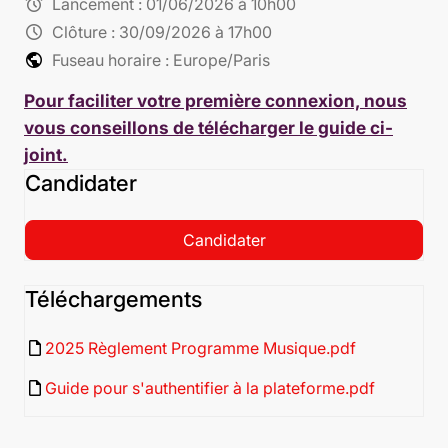
alarm
Lancement :
01/06/2026 à 10h00
schedule
Clôture :
30/09/2026 à 17h00
public
Fuseau horaire : Europe/Paris
Pour faciliter votre première connexion, nous
vous conseillons de télécharger le guide ci-
joint.
Candidater
Candidater
Téléchargements
insert_drive_file
2025 Règlement Programme Musique.pdf
insert_drive_file
Guide pour s'authentifier à la plateforme.pdf